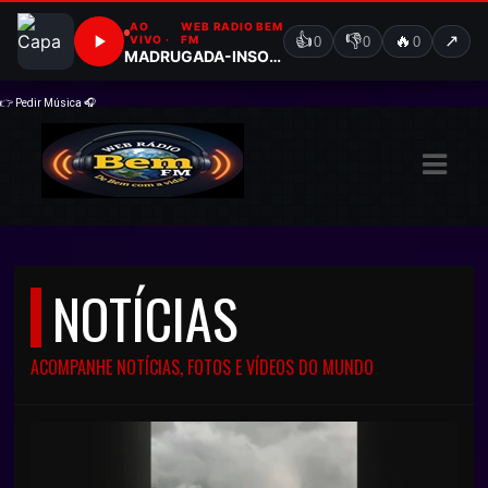
ASTS
👉 Pedir Música
🎧
IAS
IA
DOS
RAMAÇÃO
NOTÍCIAS
TOS
ACOMPANHE NOTÍCIAS, FOTOS E VÍDEOS DO MUNDO
E
E
ATO